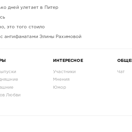
ко дней улетает в Питер
сь
о, это того стоило
 с антифанатами Элины Рахимовой
РЫ
ИНТЕРЕСНОЕ
ОБЩЕ
выпуски
Участники
Чат
дняшние
Мнения
ашние
Юмор
ов Любви