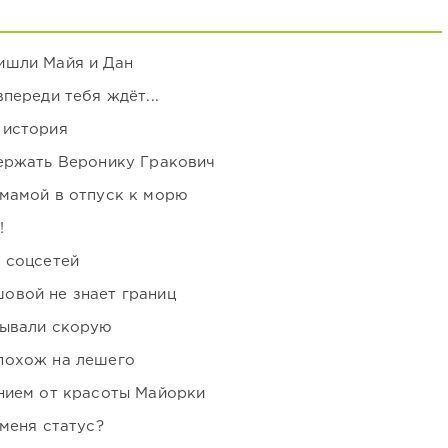
ишли Майя и Дан
переди тебя ждёт...
 история
держать Веронику Гракович
мамой в отпуск к морю
!
 соцсетей
овой не знает границ
зывали скорую
похож на лешего
нием от красоты Майорки
 меня статус?