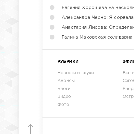
Евгения Хорошева на несколь
Александра Черно: Я сорвала
Анастасия Лисова: Определен
Галина Маковская солидарна
РУБРИКИ
ЭФИ
Новости и слухи
Все 
Анонсы
Сего
Блоги
Вчер
Видео
Остр
Фото