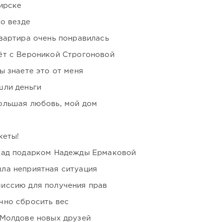
ирске
но везде
вартира очень понравилась
ёт с Вероникой Строгоновой
ы знаете это от меня
шли деньги
ольшая любовь, мой дом
кеты!
над подарком Надежды Ермаковой
ла неприятная ситуация
иссию для получения прав
чно сбросить вес
 Молдове новых друзей