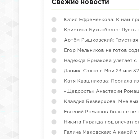
Свежие новости
Юлия Ефременкова: К нам пр
Кристина Бухынбалтэ: Пусть в
Артём Рышковский: Грустная
Егор Мельников не готов со
Надежда Ермакова улетает с 
Даниил Сахнов: Мои 23 или 32
Катя Квашникова: Пропала из
«Щедрость» Анастасии Ромаш
Клавдия Безверхова: Мне вы
Евгений Ромашов больше не 
Никита Гуранда под впечатле
Галина Маковская: А какой у