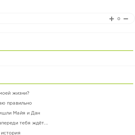
0
 моей жизни?
аю правильно
ишли Майя и Дан
переди тебя ждёт...
 история