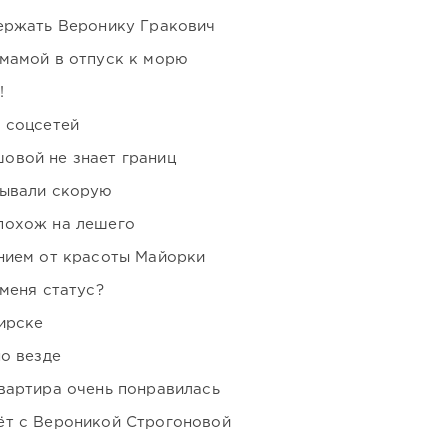
держать Веронику Гракович
мамой в отпуск к морю
!
 соцсетей
овой не знает границ
зывали скорую
похож на лешего
нием от красоты Майорки
 меня статус?
ирске
но везде
вартира очень понравилась
ёт с Вероникой Строгоновой