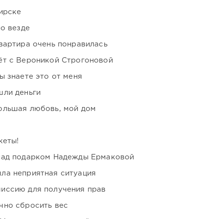
ирске
но везде
вартира очень понравилась
ёт с Вероникой Строгоновой
ы знаете это от меня
шли деньги
ольшая любовь, мой дом
кеты!
над подарком Надежды Ермаковой
ла неприятная ситуация
иссию для получения прав
чно сбросить вес