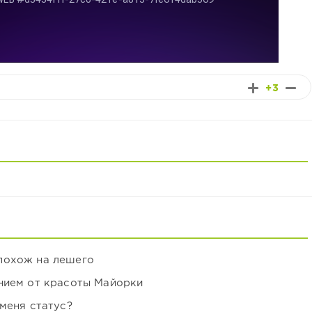
+3
похож на лешего
нием от красоты Майорки
 меня статус?