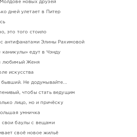
 Молдове новых друзей
ко дней улетает в Питер
сь
о, это того стоило
 с антифанатами Элины Рахимовой
 каникулы» едут в Чэнду
я любимый Женя
оле искусства
 бывший. Не додумывайте...
ленивый, чтобы стать ведущим
лько лицо, но и причёску
большая умничка
 свои баулы с вещами
вает своё новое жильё