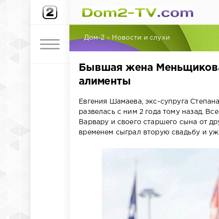
Дом-2
»
Новости и слухи
Бывшая жена Меньщикова
алименты
Евгения Шамаева, экс-супруга Степан
развелась с ним 2 года тому назад. В
Варвару и своего старшего сына от д
временем сыграл вторую свадьбу и уж