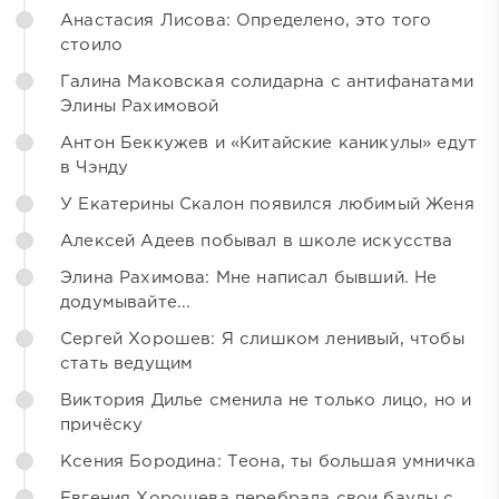
Анастасия Лисова: Определено, это того
стоило
Галина Маковская солидарна с антифанатами
Элины Рахимовой
Антон Беккужев и «Китайские каникулы» едут
в Чэнду
У Екатерины Скалон появился любимый Женя
Алексей Адеев побывал в школе искусства
Элина Рахимова: Мне написал бывший. Не
додумывайте...
Сергей Хорошев: Я слишком ленивый, чтобы
стать ведущим
Виктория Дилье сменила не только лицо, но и
причёску
Ксения Бородина: Теона, ты большая умничка
Евгения Хорошева перебрала свои баулы с