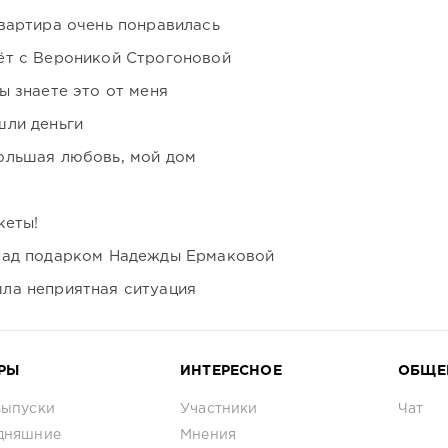
вартира очень понравилась
ёт с Вероникой Строгоновой
ы знаете это от меня
шли деньги
ольшая любовь, мой дом
кеты!
над подарком Надежды Ермаковой
ла неприятная ситуация
РЫ
ИНТЕРЕСНОЕ
ОБЩЕ
выпуски
Участники
Чат
дняшние
Мнения