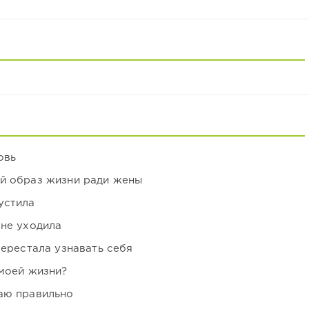
овь
ой образ жизни ради жены
устила
 не уходила
перестала узнавать себя
 моей жизни?
аю правильно