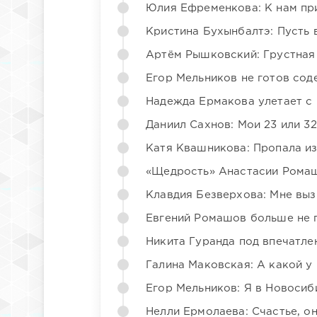
Юлия Ефременкова: К нам пр
Кристина Бухынбалтэ: Пусть в
Артём Рышковский: Грустная
Егор Мельников не готов со
Надежда Ермакова улетает с 
Даниил Сахнов: Мои 23 или 32
Катя Квашникова: Пропала из
«Щедрость» Анастасии Ромаш
Клавдия Безверхова: Мне вы
Евгений Ромашов больше не 
Никита Гуранда под впечатле
Галина Маковская: А какой у
Егор Мельников: Я в Новосиб
Нелли Ермолаева: Счастье, о