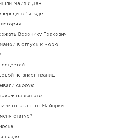
ишли Майя и Дан
переди тебя ждёт...
 история
держать Веронику Гракович
мамой в отпуск к морю
!
 соцсетей
овой не знает границ
зывали скорую
похож на лешего
нием от красоты Майорки
 меня статус?
ирске
но везде