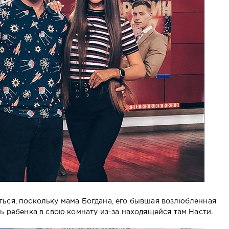
ься, поскольку мама Богдана, его бывшая возлюбленная
ь ребенка в свою комнату из-за находящейся там Насти.