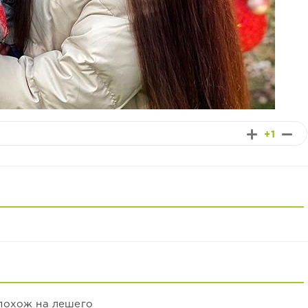
+1
похож на лешего