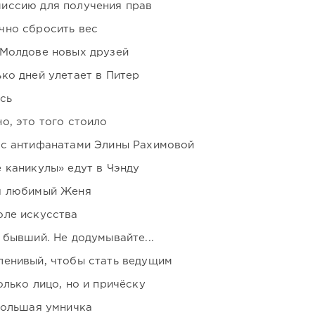
иссию для получения прав
чно сбросить вес
 Молдове новых друзей
ко дней улетает в Питер
сь
о, это того стоило
 с антифанатами Элины Рахимовой
 каникулы» едут в Чэнду
я любимый Женя
оле искусства
 бывший. Не додумывайте...
ленивый, чтобы стать ведущим
лько лицо, но и причёску
большая умничка