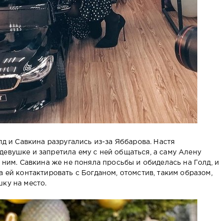
лд и Савкина разругались из-за Яббарова. Настя
девушке и запретила ему с ней общаться, а саму Алену
с ним. Савкина же не поняла просьбы и обиделась на Голд, и
а ей контактировать с Богданом, отомстив, таким образом,
ку на место.