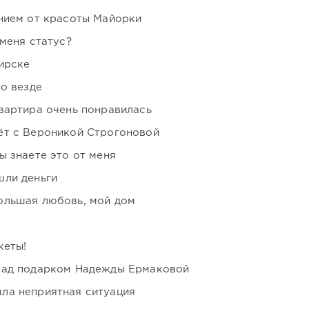
нием от красоты Майорки
 меня статус?
ирске
но везде
вартира очень понравилась
ёт с Вероникой Строгоновой
ы знаете это от меня
шли деньги
ольшая любовь, мой дом
кеты!
над подарком Надежды Ермаковой
ла неприятная ситуация