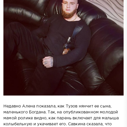
Недавно Алена показала, как Тузов нянчит ее сына,
маленького Богдана. Так, на опубликованном молодой
мамой ролике видно, как парень включает для малыша
колыбельную и укачивает его. Савкина сказала, что