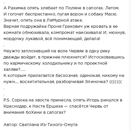
.
А Рахимка опять хлябает по Поляне в сапогах. Летом.
И гогочет беспрестанно, пугая ворон и собаку Масю.
Значит, опять она в ЛяМурной атаке.
Верная подружайка Проня Гракович уж кровать в ее
комнате обнюхивала, компромат наискивала! И, нюхнув,
мордочку лукавой, всё понимающей, делала!
.
Неужто заплохевший на воле Червяк в одну реку
дважды войдет, в прежнее плюхнется? Истосковавшись
по кармическому холодильнику и по проектной
халяве?.....
К которым прилагается бесхозная, одинокая, никому не
нужн.... восхитительная, разборчивая Элиночка? (((((((
.
.
P.S. Сорока на хвосте принесла, опять Игорь ринулся в
Краснодар, к Насте Ершихе — спасётся Червь от
внимания боХини в сапогах?
Автор: Светлана Из-Тихого-Омута