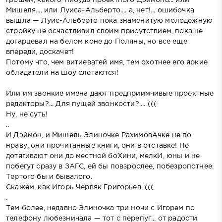
Мишеля.... или Луиса-Альберто.... а, нет!... ошибочка
вышла — Луис-Альберто пока знаменитую молодежную
стройку не осчастливил своим присутствием, пока не
догарцевал на белом коне до Поляны, но все еще
впереди, доскачет!
Потому что, чем витиеватей имя, тем охотнее его яркие
обладатели на шоу слетаются!
Или им звонкие имена дают предприимчивые проектные
редакторы?... Для пущей звонкости?.... (((
Ну, не суть!
..
И Дэймон, и Мишель Элиночке РахимовАчке не по
нраву, они прочитанные книги, они в отставке! Не
дотягивают они до местной боХини, мелкИ, юны и не
побегут сразу в ЗАГС, ей бы повзрослее, побезропотнее.
Тертого бы и бывалого.
Скажем, как Игорь Червяк Григорьев. (((
.
Тем более, недавно Элиночка три ночи с Игорем по
телефону любезничала — тот с перепуг... от радости