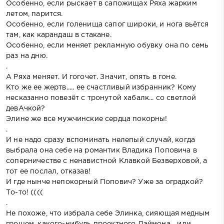
Особенно, если рыскает в сапожищах Ряха жарким
летом, парится.
Особенно, если голенища сапог широки, и нога вьётся
там, как карандаш в стакане.
Особенно, если меняет рекламную обувку она по семь
раз на дню.
.
А Ряха меняет. И гогочет. Значит, опять в гоне.
Кто же ее жертв..... ее счастливый избранник? Кому
несказанно повезёт с тронутой хабалк... со светлой
девАчкой?
Элине же все мужчинские сердца покорны!
.
И не надо сразу вспоминать нелепый случай, когда
выбрала она себе на романтик Владика Поповича в
соперничестве с ненавистной Клавкой Безверховой, а
тот ее послал, отказав!
И где нынче непокорный Попович? Уже за оградкой?
То-то! ((((
.
Не похоже, что избрала себе Элинка, сияющая медным
грошем, какого-нибудь проектного Дэймона... или