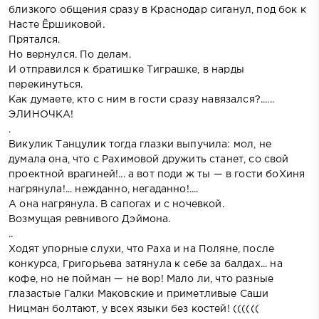
близкого общения сразу в Краснодар сиганул, под бок к
Насте Ёршиковой.
Прятался.
Но вернулся. По делам.
И отправился к братишке Тиграшке, в нарды
перекинуться.
Как думаете, кто с ним в гости сразу навязался?......
ЭЛИНОЧКА!
.
Викулик Танцулик тогда глазки выпучила: мол, не
думала она, что с Рахимовой дружить станет, со свой
проектной врагиней!... а вот поди ж ты — в гости боХиня
нагрянула!... нежданно, негаданно!....
А она нагрянула. В сапогах и с ночевкой.
Возмущая ревнивого Дэймона.
..
Ходят упорные слухи, что Раха и на Поляне, после
конкурса, Григорьева затянула к себе за балдах... на
кофе, но не пойман — не вор! Мало ли, что разные
глазастые Галки Маковские и приметливые Саши
Ницман болтают, у всех языки без костей! ((((((