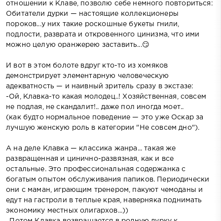
отношении к Клаве, позволю себе немного повториться:
Обитатели дурки — настоящие коллекционеры
пороков...у них такие роскошные букеты гнили,
подлости, разврата и откровенного цинизма, что ими
можно целую оранжерею заставить...😏
И вот в этом болоте вдруг кто-то из хомяков
демонстрирует элементарную человеческую
адекватность — и наивный зритель сразу в экстазе:
-Ой, Клавка-то какая молодец..! Хозяйственная, совсем
не подлая, не скандалит!.. даже пол иногда моет..
(как будто нормальное поведение — это уже Оскар за
лучшую женскую роль в категории "Не совсем дно").
А на деле Клавка — классика жанра... такая же
развращенная и цинично-развязная, как и все
остальные. Это профессиональная содержанка с
богатым опытом обслуживания папиков. Периодически
они с маман, играющим тренером, пакуют чемоданы и
едут на гастроли в теплые края, наверняка поднимать
экономику местных олигархов...))
. Потом Клавка возвращается в родную дурку к