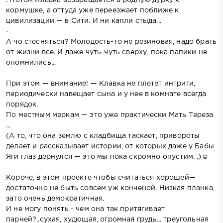
кормушке, а оттуда уже переезжает поближе к
цивилизации — в Сити. И ни капли стыда...
-
А чо стесняться? Молодость-то не резиновая, надо брать
от жизни все. И даже чуть-чуть сверху, пока папики не
опомнились...
При этом — внимание! — Клавка не плетет интриги,
периодически навещает сына и у нее в комнате всегда
порядок.
По местным меркам — это уже практически Мать Тереза
...
(А то, что она землю с кладбища таскает, привороты
делает и рассказывает истории, от которых даже у Бабы
Яги глаз дернулся — это мы пока скромно опустим. .)☺
Короче, в этом проекте чтобы считаться хорошей—
достаточно не быть совсем уж конченой. Низкая планка,
зато очень демократичная.
И не могу понять - чем она так притягивает
парней?..сухая, худющая, огромная грудь... треугольная