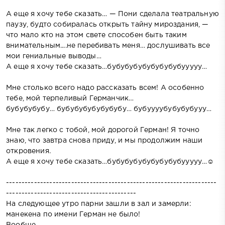
А еще я хочу тебе сказать… — Пони сделала театральную
паузу, будто собиралась открыть тайну мироздания, —
что мало кто на этом свете способен быть таким
внимательным....не перебивать меня… дослушивать все
мои гениальные выводы…
А еще я хочу тебе сказать…бубубубубубубубубууууу…
Мне столько всего надо рассказать всем! А особенно
тебе, мой терпеливый Германчик…
бубубубубу… бубубубубубубубу… бубуууубубубубууу…
Мне так легко с тобой, мой дорогой Герман! Я точно
знаю, что завтра снова приду, и мы продолжим наши
откровения.
А еще я хочу тебе сказать…бубубубубубубубубууууу…☺
--------------------------------------------------------------------
------------------------------------------
На следующее утро парни зашли в зал и замерли:
манекена по имени Герман не было!
Вообще.