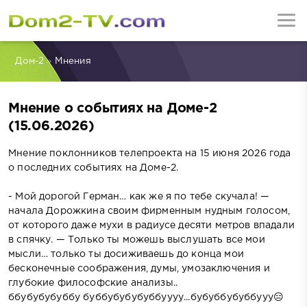
Дом-2
»
Мнения
Мнение о событиях на Доме-2
(15.06.2026)
Мнение поклонников телепроекта на 15 июня 2026 года
о последних событиях на Доме-2.
- Мой дорогой Герман… как же я по тебе скучала! —
начала Дорожкина своим фирменным нудным голосом,
от которого даже мухи в радиусе десяти метров впадали
в спячку. — Только ты можешь выслушать все мои
мысли… только ты досиживаешь до конца мои
бесконечные соображения, думы, умозаключения и
глубокие философские анализы..
ббубубубуббу буббубубубуббуууу...бубуббубуббууу😑