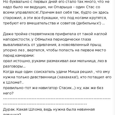
Но буквально с первых дней его стало так много, что не
надо было ни ведущих, ни Опарыша - один Стас со
всеми управлялся!..Причем вел себя так, будто он здесь
старожил, а эти все букашки, что под ногами крутятся,
требуют его вмешательства и советов (дебильных!) ...
Даже тройке стервятников прифигела от такой наглой
напористости, у Обмылка периодически глаза
вываливались от удивления, а новоявленный прыщ
упорно лез , вертелся, чтобы попасть на первое место
перед камерами:
орал истошно, руками размахивал аки мельница, лез в
разговоры...
Когда еще один соискатель удачи Миша решил , что ему
нужна только девственница (хахахаха!), кто потащил его
к Шломе?..
правильно-тот же навигатор Стасик...) ну, как же без
него?
--------------------------------------------------------------------
-----------------------------------------------------
Дурак. Какая Шлома, ведь нужна была невинная
девушка? ..