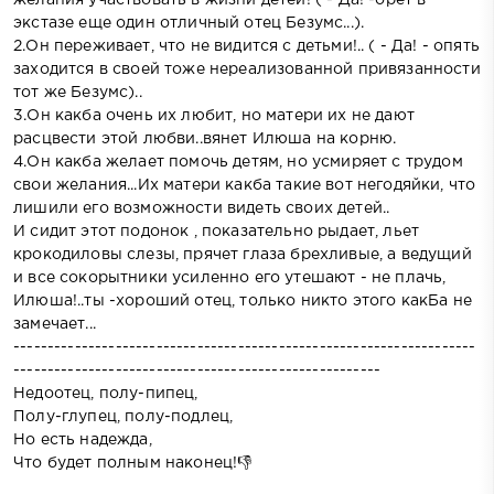
экстазе еще один отличный отец Безумс...).
2.Он переживает, что не видится с детьми!.. ( - Да! - опять
заходится в своей тоже нереализованной привязанности
тот же Безумс)..
3.Он какба очень их любит, но матери их не дают
расцвести этой любви..вянет Илюша на корню.
4.Он какба желает помочь детям, но усмиряет с трудом
свои желания...Их матери какба такие вот негодяйки, что
лишили его возможности видеть своих детей..
И сидит этот подонок , показательно рыдает, льет
крокодиловы слезы, прячет глаза брехливые, а ведущий
и все сокорытники усиленно его утешают - не плачь,
Илюша!..ты -хороший отец, только никто этого какБа не
замечает...
--------------------------------------------------------------------
------------------------------------------------------
Недоотец, полу-пипец,
Полу-глупец, полу-подлец,
Но есть надежда,
Что будет полным наконец!👎