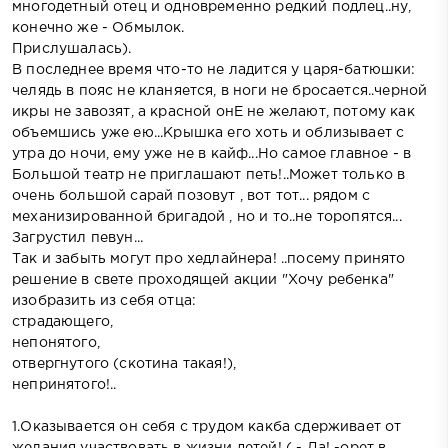
многодетный отец и одновременно редкий подлец..ну,
конечно же - Обмылок.
Прислушалась).
В последнее время что-то не ладится у царя-батюшки:
челядь в пояс не кланяется, в ноги не бросается..черной
икры не завозят, а красной онЕ не желают, потому как
объемшись уже ею...Крышка его хоть и облизывает с
утра до ночи, ему уже не в кайф...Но самое главное - в
Большой театр не приглашают петь!..Может только в
очень большой сарай позовут , вот тот... рядом с
механизированной бригадой , но и то..не торопятся...
Загрустил певун...
Так и забыть могут про хедлайнера! ..посему принято
решение в свете проходящей акции "Хочу ребенка"
изобразить из себя отца:
страдающего,
непонятого,
отвергнутого (скотина такая!),
непринятого!..
1.Оказывается он себя с трудом какба сдерживает от
желания участвовать в жизни детей! ( - Да! -орет в