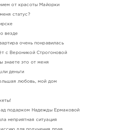
нием от красоты Майорки
 меня статус?
ирске
но везде
вартира очень понравилась
ёт с Вероникой Строгоновой
ы знаете это от меня
шли деньги
ольшая любовь, мой дом
кеты!
над подарком Надежды Ермаковой
ла неприятная ситуация
иссию для получения прав