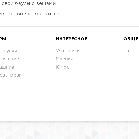
 свои баулы с вещами
вает своё новое жильё
РЫ
ИНТЕРЕСНОЕ
ОБЩЕ
выпуски
Участники
Чат
дняшние
Мнения
ашние
Юмор
ов Любви