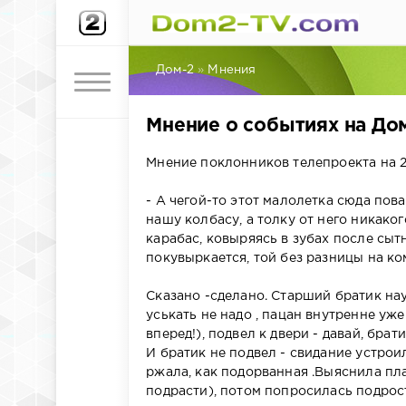
Дом-2
»
Мнения
Мнение о событиях на Дом
Мнение поклонников телепроекта на 2
- А чегой-то этот малолетка сюда пова
нашу колбасу, а толку от него никаког
карабас, ковыряясь в зубах после сытн
покувыркается, той без разницы на к
Сказано -сделано. Старший братик нау
уськать не надо , пацан внутренне уж
вперед!), подвел к двери - давай, брати
И братик не подвел - свидание устроил 
ржала, как подорванная .Выяснила пла
подрасти), потом попросилась подрост