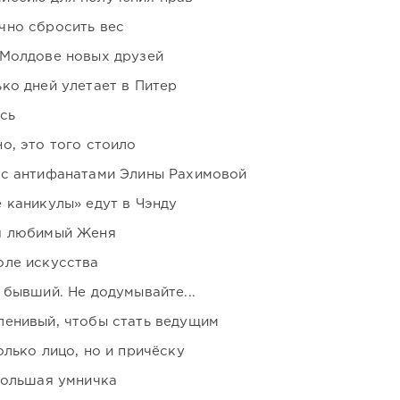
чно сбросить вес
 Молдове новых друзей
ко дней улетает в Питер
сь
о, это того стоило
 с антифанатами Элины Рахимовой
 каникулы» едут в Чэнду
я любимый Женя
оле искусства
 бывший. Не додумывайте...
ленивый, чтобы стать ведущим
лько лицо, но и причёску
большая умничка