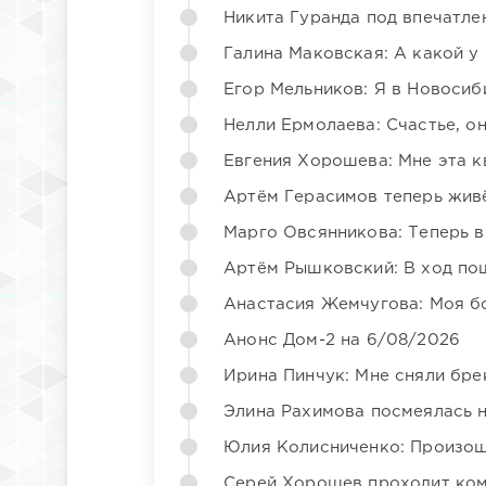
Никита Гуранда под впечатле
Галина Маковская: А какой у
Егор Мельников: Я в Новосиб
Нелли Ермолаева: Счастье, о
Евгения Хорошева: Мне эта к
Артём Герасимов теперь жив
Марго Овсянникова: Теперь в
Артём Рышковский: В ход по
Анастасия Жемчугова: Моя б
Анонс Дом-2 на 6/08/2026
Ирина Пинчук: Мне сняли бре
Элина Рахимова посмеялась 
Юлия Колисниченко: Произош
Серей Хорошев проходит ком