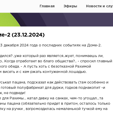
Главная
Эфиры
Новости и слу
е-2 (23.12.2024)
3 декабря 2024 года о последних событиях на Доме-2.
дился?..уже который раз является..жует, понимаешь ли,
о.. Когда отработает во благо общества?.. - спросил главный
ого обеда. - А пусть хоть с безотказной Рахимой
ом висеть и с кем ржать контуженной лошадью.
ськал пацана, подсказал как действовать (там особенно и
е готовый полуфабрикат для дурки, годков поднакопит -и
к, не подведи!
для Рахимы... катал девку на санках, чем-то угощал...та
ны пацана (обязательно придет в притон, осталось только
ку на ручки , взгромоздилась немаленькой тучкой ему на