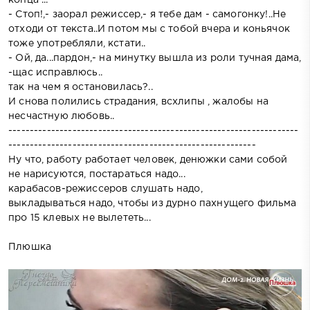
- Стоп!,- заорал режиссер,- я тебе дам - самогонку!..Не
отходи от текста..И потом мы с тобой вчера и коньячок
тоже употребляли, кстати..
- Ой, да...пардон,- на минутку вышла из роли тучная дама,
-щас исправлюсь..
так на чем я остановилась?..
И снова полились страдания, всхлипы , жалобы на
несчастную любовь..
--------------------------------------------------------------------
----------------------------------------------------------
Ну что, работу работает человек, денюжки сами собой
не нарисуются, постараться надо...
карабасов-режиссеров слушать надо,
выкладываться надо, чтобы из дурно пахнущего фильма
про 15 клевых не вылететь...
Плюшка