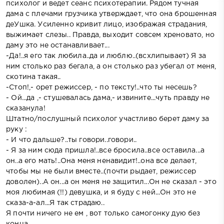
психолог и ведет сеанс психотерапии. Рядом тучная
дама с плечами грузчика утверждает, что она брошенная
деУшка. Усиленно кривит лицо, изображая страдания,
выжимает слезы.. Правда, выходит совсем хреновато, но
даму это не останавливает...
-Да!..я его так любила..да и люблю..(всхлипывает) Я за
ним столько раз бегала, а он столько раз убегал от меня,
скотина такая..
-Стоп!,- орет режиссер, - по тексту!..что ты несешь?
- Ой...да ,- стушевалась дама,- извините...чуть правду не
сказанула!
Штатно/послушный психолог участливо берет даму за
руку :
- И что дальше?..ты говори..говори..
- Я за ним сюда пришла!..все бросила..все оставила...а
он..а его мать!..Она меня ненавидит!..она все делает,
чтобы мы не были вместе..(почти рыдает, режиссер
доволен)..А он...а он меня не защитил...Он не сказал - это
моя любимая (!!) девушка, и я буду с ней...Он это не
сказа-а-ал...Я так страдаю..
Я почти ничего не ем , вот только самогонку дую без
конца ...