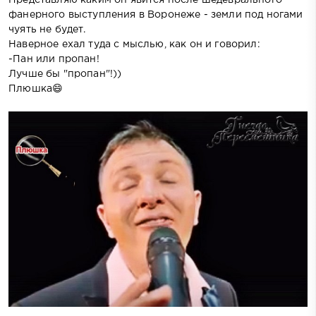
фанерного выступления в Воронеже - земли под ногами
чуять не будет.
Наверное ехал туда с мыслью, как он и говорил:
-Пан или пропан!
Лучше бы "пропан"!))
Плюшка😄