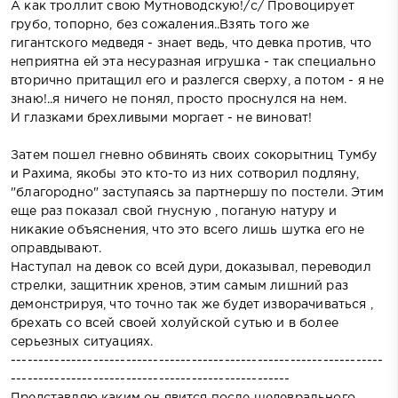
А как троллит свою Мутноводскую!/с/ Провоцирует
грубо, топорно, без сожаления..Взять того же
гигантского медведя - знает ведь, что девка против, что
неприятна ей эта несуразная игрушка - так специально
вторично притащил его и разлегся сверху, а потом - я не
знаю!..я ничего не понял, просто проснулся на нем.
И глазками брехливыми моргает - не виноват!
Затем пошел гневно обвинять своих сокорытниц Тумбу
и Рахима, якобы это кто-то из них сотворил подляну,
"благородно" заступаясь за партнершу по постели. Этим
еще раз показал свой гнусную , поганую натуру и
никакие объяснения, что это всего лишь шутка его не
оправдывают.
Наступал на девок со всей дури, доказывал, переводил
стрелки, защитник хренов, этим самым лишний раз
демонстрируя, что точно так же будет изворачиваться ,
брехать со всей своей холуйской сутью и в более
серьезных ситуациях.
--------------------------------------------------------------------
---------------------------------------------------
Представляю каким он явится после шедеврального