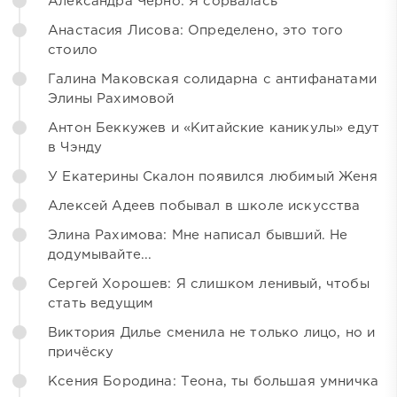
Александра Черно: Я сорвалась
Анастасия Лисова: Определено, это того
стоило
Галина Маковская солидарна с антифанатами
Элины Рахимовой
Антон Беккужев и «Китайские каникулы» едут
в Чэнду
У Екатерины Скалон появился любимый Женя
Алексей Адеев побывал в школе искусства
Элина Рахимова: Мне написал бывший. Не
додумывайте...
Сергей Хорошев: Я слишком ленивый, чтобы
стать ведущим
Виктория Дилье сменила не только лицо, но и
причёску
Ксения Бородина: Теона, ты большая умничка