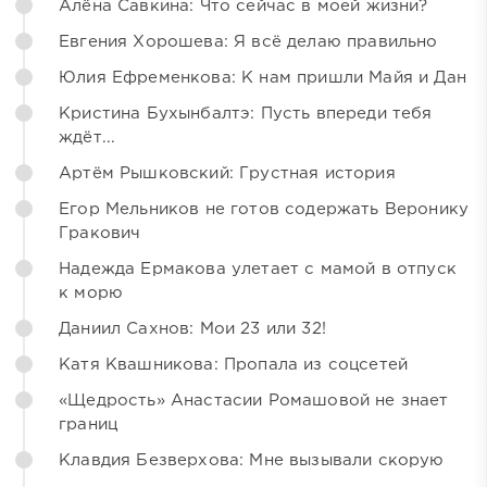
Алёна Савкина: Что сейчас в моей жизни?
Евгения Хорошева: Я всё делаю правильно
Юлия Ефременкова: К нам пришли Майя и Дан
Кристина Бухынбалтэ: Пусть впереди тебя
ждёт...
Артём Рышковский: Грустная история
Егор Мельников не готов содержать Веронику
Гракович
Надежда Ермакова улетает с мамой в отпуск
к морю
Даниил Сахнов: Мои 23 или 32!
Катя Квашникова: Пропала из соцсетей
«Щедрость» Анастасии Ромашовой не знает
границ
Клавдия Безверхова: Мне вызывали скорую