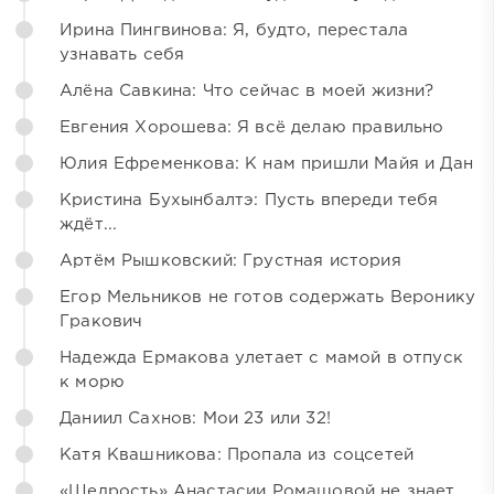
Ирина Пингвинова: Я, будто, перестала
узнавать себя
Алёна Савкина: Что сейчас в моей жизни?
Евгения Хорошева: Я всё делаю правильно
Юлия Ефременкова: К нам пришли Майя и Дан
Кристина Бухынбалтэ: Пусть впереди тебя
ждёт...
Артём Рышковский: Грустная история
Егор Мельников не готов содержать Веронику
Гракович
Надежда Ермакова улетает с мамой в отпуск
к морю
Даниил Сахнов: Мои 23 или 32!
Катя Квашникова: Пропала из соцсетей
«Щедрость» Анастасии Ромашовой не знает