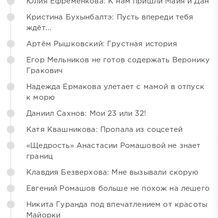
Юлия Ефременкова: К нам пришли Майя и Дан
Кристина Бухынбалтэ: Пусть впереди тебя
ждёт...
Артём Рышковский: Грустная история
Егор Мельников не готов содержать Веронику
Гракович
Надежда Ермакова улетает с мамой в отпуск
к морю
Даниил Сахнов: Мои 23 или 32!
Катя Квашникова: Пропала из соцсетей
«Щедрость» Анастасии Ромашовой не знает
границ
Клавдия Безверхова: Мне вызывали скорую
Евгений Ромашов больше не похож на лешего
Никита Гуранда под впечатлением от красоты
Майорки