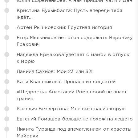
Юлия Ефременкова: К нам пришли Майя и Дан
Кристина Бухынбалтэ: Пусть впереди тебя
ждёт...
Артём Рышковский: Грустная история
Егор Мельников не готов содержать Веронику
Гракович
Надежда Ермакова улетает с мамой в отпуск
к морю
Даниил Сахнов: Мои 23 или 32!
Катя Квашникова: Пропала из соцсетей
«Щедрость» Анастасии Ромашовой не знает
границ
Клавдия Безверхова: Мне вызывали скорую
Евгений Ромашов больше не похож на лешего
Никита Гуранда под впечатлением от красоты
Майорки