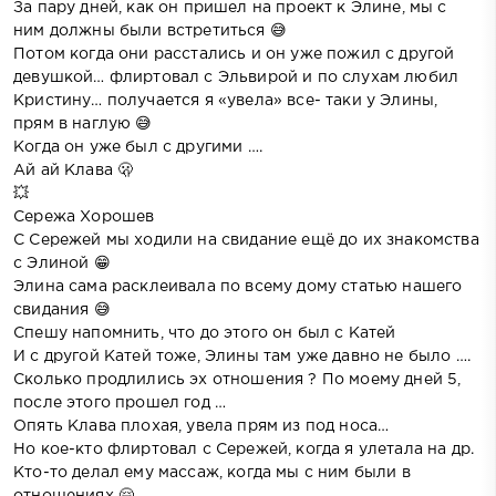
За пару дней, как он пришел на проект к Элине, мы с
ним должны были встретиться 😅
Потом когда они расстались и он уже пожил с другой
девушкой… флиртовал с Эльвирой и по слухам любил
Кристину… получается я «увела» все- таки у Элины,
прям в наглую 😅
Когда он уже был с другими ….
Ай ай Клава 🫢
💥
Сережа Хорошев
С Сережей мы ходили на свидание ещё до их знакомства
с Элиной 😁
Элина сама расклеивала по всему дому статью нашего
свидания 😅
Спешу напомнить, что до этого он был с Катей
И с другой Катей тоже, Элины там уже давно не было ….
Сколько продлились эх отношения ? По моему дней 5,
после этого прошел год …
Опять Клава плохая, увела прям из под носа…
Но кое-кто флиртовал с Сережей, когда я улетала на др.
Кто-то делал ему массаж, когда мы с ним были в
отношениях 🤗