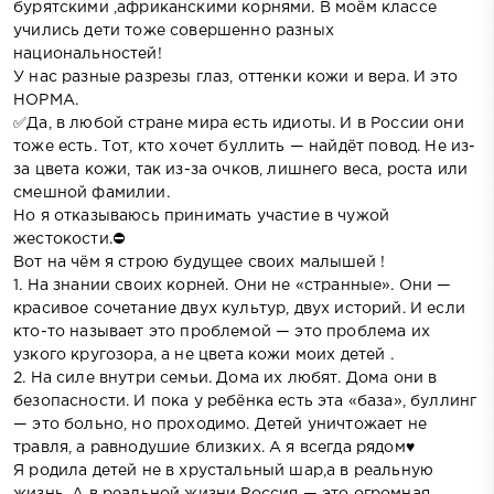
бурятскими ,африканскими корнями. В моём классе
учились дети тоже совершенно разных
национальностей!
У нас разные разрезы глаз, оттенки кожи и вера. И это
НОРМА.
✅Да, в любой стране мира есть идиоты. И в России они
тоже есть. Тот, кто хочет буллить — найдёт повод. Не из-
за цвета кожи, так из-за очков, лишнего веса, роста или
смешной фамилии.
Но я отказываюсь принимать участие в чужой
жестокости.⛔️
Вот на чём я строю будущее своих малышей !
1. На знании своих корней. Они не «странные». Они —
красивое сочетание двух культур, двух историй. И если
кто-то называет это проблемой — это проблема их
узкого кругозора, а не цвета кожи моих детей .
2. На силе внутри семьи. Дома их любят. Дома они в
безопасности. И пока у ребёнка есть эта «база», буллинг
— это больно, но проходимо. Детей уничтожает не
травля, а равнодушие близких. А я всегда рядом♥
Я родила детей не в хрустальный шар,а в реальную
жизнь. А в реальной жизни Россия — это огромная