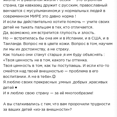
страна, где кавказец дружит с русским, православный
венчается с мусульманином,и у нормальных людей в
современном МИРЕ это давно норма !
И если вы действительно хотите помочь — учите своих
детей не тыкать пальцем в тех, кто отличается.
Да, возможно, им встретится глупость и злость.
Но — встретилась бы она им и в Испании, и в США, и в
Таиланде. Вопрос не в цвете кожи. Вопрос в том, научим
ли мы их достоинству, а не страху.
Как только они станут старше ,я им буду объяснять :
«Твоя ценность не в том, какого ты оттенка.
Твоя ценность в том, как ты поступаешь. И если кто-то
смеётся над твоей внешностью — проблема в его
воспитании. А не в тебе».😉
Я люблю своих прекрасных ,умных ,добрых ,красивых
детей ♥
И я люблю свою страну — за её многообразие!
А вы сталкивались с тем, что вам пророчили трудности
за ваших детей «из-за внешности»?