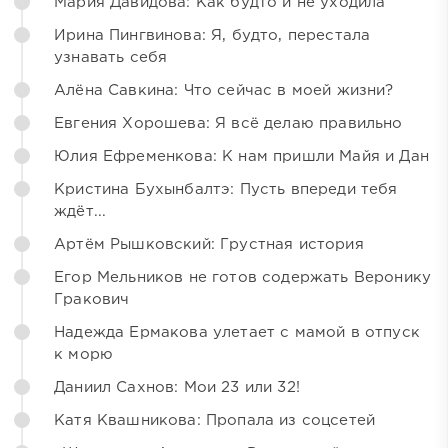
Мария Давидова: Как будто и не уходила
Ирина Пингвинова: Я, будто, перестала
узнавать себя
Алёна Савкина: Что сейчас в моей жизни?
Евгения Хорошева: Я всё делаю правильно
Юлия Ефременкова: К нам пришли Майя и Дан
Кристина Бухынбалтэ: Пусть впереди тебя
ждёт...
Артём Рышковский: Грустная история
Егор Мельников не готов содержать Веронику
Гракович
Надежда Ермакова улетает с мамой в отпуск
к морю
Даниил Сахнов: Мои 23 или 32!
Катя Квашникова: Пропала из соцсетей