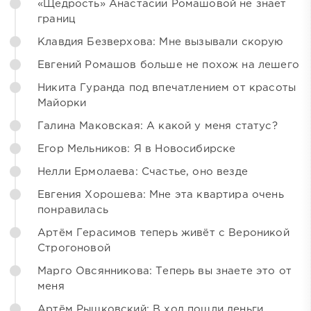
«Щедрость» Анастасии Ромашовой не знает
границ
Клавдия Безверхова: Мне вызывали скорую
Евгений Ромашов больше не похож на лешего
Никита Гуранда под впечатлением от красоты
Майорки
Галина Маковская: А какой у меня статус?
Егор Мельников: Я в Новосибирске
Нелли Ермолаева: Счастье, оно везде
Евгения Хорошева: Мне эта квартира очень
понравилась
Артём Герасимов теперь живёт с Вероникой
Строгоновой
Марго Овсянникова: Теперь вы знаете это от
меня
Артём Рышковский: В ход пошли деньги