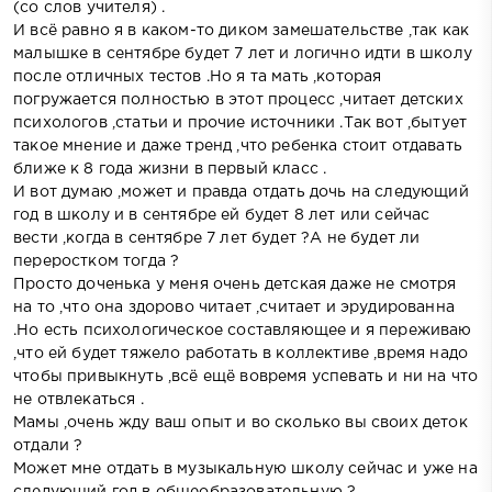
(со слов учителя) .
И всё равно я в каком-то диком замешательстве ,так как
малышке в сентябре будет 7 лет и логично идти в школу
после отличных тестов .Но я та мать ,которая
погружается полностью в этот процесс ,читает детских
психологов ,статьи и прочие источники .Так вот ,бытует
такое мнение и даже тренд ,что ребенка стоит отдавать
ближе к 8 года жизни в первый класс .
И вот думаю ,может и правда отдать дочь на следующий
год в школу и в сентябре ей будет 8 лет или сейчас
вести ,когда в сентябре 7 лет будет ?А не будет ли
переростком тогда ?
Просто доченька у меня очень детская даже не смотря
на то ,что она здорово читает ,считает и эрудированна
.Но есть психологическое составляющее и я переживаю
,что ей будет тяжело работать в коллективе ,время надо
чтобы привыкнуть ,всё ещё вовремя успевать и ни на что
не отвлекаться .
Мамы ,очень жду ваш опыт и во сколько вы своих деток
отдали ?
Может мне отдать в музыкальную школу сейчас и уже на
следующий год в общеобразовательную ?