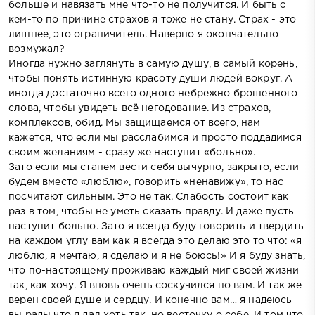
больше и навязать мне что-то не получится. И быть с
кем-то по причине страхов я тоже не стану. Страх - это
лишнее, это ограничитель. Наверно я окончательно
возмужал?
Иногда нужно заглянуть в самую душу, в самый корень,
чтобы понять истинную красоту души людей вокруг. А
иногда достаточно всего одного небрежно брошенного
слова, чтобы увидеть всё негодование. Из страхов,
комплексов, обид. Мы защищаемся от всего, нам
кажется, что если мы расслабимся и просто поддадимся
своим желаниям - сразу же наступит «больно».
Зато если мы станем вести себя вычурно, закрыто, если
будем вместо «люблю», говорить «ненавижу», то нас
посчитают сильным. Это не так. Слабость состоит как
раз в том, чтобы не уметь сказать правду. И даже пусть
наступит больно. Зато я всегда буду говорить и твердить
на каждом углу вам как я всегда это делаю это то что: «я
люблю, я мечтаю, я сделаю и я не боюсь!» И я буду знать,
что по-настоящему проживаю каждый миг своей жизни
так, как хочу. Я вновь очень соскучился по вам. И так же
верен своей душе и сердцу. И конечно вам… я надеюсь
вы рады что я дал хоть так, но весточку о себе. И том что