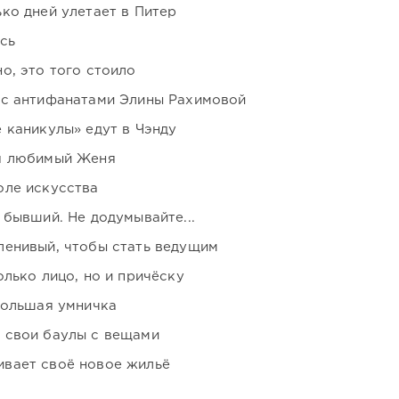
ко дней улетает в Питер
сь
о, это того стоило
 с антифанатами Элины Рахимовой
 каникулы» едут в Чэнду
я любимый Женя
оле искусства
 бывший. Не додумывайте...
ленивый, чтобы стать ведущим
лько лицо, но и причёску
большая умничка
 свои баулы с вещами
вает своё новое жильё