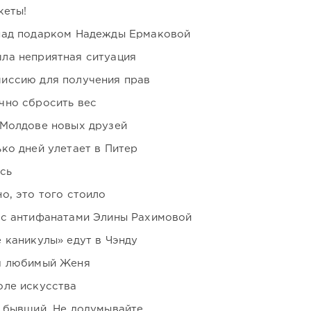
кеты!
над подарком Надежды Ермаковой
ла неприятная ситуация
иссию для получения прав
чно сбросить вес
 Молдове новых друзей
ко дней улетает в Питер
сь
о, это того стоило
 с антифанатами Элины Рахимовой
 каникулы» едут в Чэнду
я любимый Женя
оле искусства
 бывший. Не додумывайте...