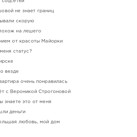
 соцсетей
овой не знает границ
зывали скорую
похож на лешего
нием от красоты Майорки
 меня статус?
ирске
но везде
вартира очень понравилась
ёт с Вероникой Строгоновой
ы знаете это от меня
шли деньги
ольшая любовь, мой дом