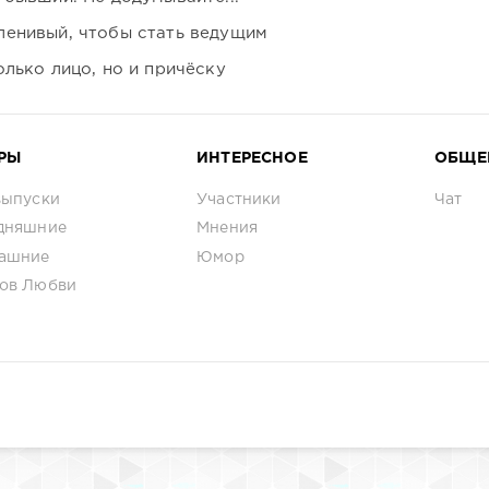
ленивый, чтобы стать ведущим
лько лицо, но и причёску
РЫ
ИНТЕРЕСНОЕ
ОБЩЕ
выпуски
Участники
Чат
дняшние
Мнения
ашние
Юмор
ов Любви