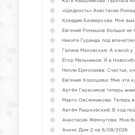
Катя Квашникова: Пропала из
«Щедрость» Анастасии Ромаш
Клавдия Безверхова: Мне вы
Евгений Ромашов больше не 
Никита Гуранда под впечатле
Галина Маковская: А какой у
Егор Мельников: Я в Новосиб
Нелли Ермолаева: Счастье, о
Евгения Хорошева: Мне эта к
Артём Герасимов теперь жив
Марго Овсянникова: Теперь в
Артём Рышковский: В ход по
Анастасия Жемчугова: Моя б
Анонс Дом-2 на 6/08/2026