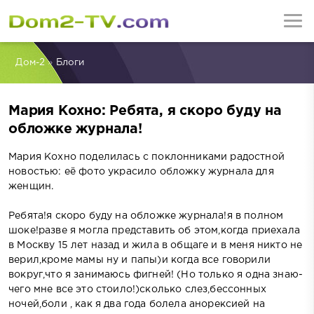
Дом-2
»
Блоги
Мария Кохно: Ребята, я скоро буду на
обложке журнала!
Мария Кохно поделилась с поклонниками радостной
новостью: её фото украсило обложку журнала для
женщин.
Ребята!я скоро буду на обложке журнала!я в полном
шоке!разве я могла представить об этом,когда приехала
в Москву 15 лет назад и жила в общаге и в меня никто не
верил,кроме мамы ну и папы)и когда все говорили
вокруг,что я занимаюсь фигней! (Но только я одна знаю-
чего мне все это стоило!)сколько слез,бессонных
ночей,боли , как я два года болела анорексией на