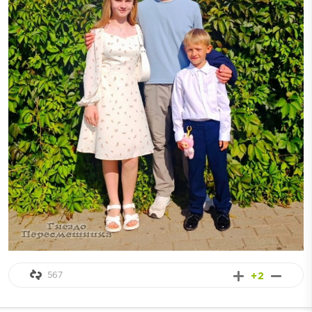
567
+2