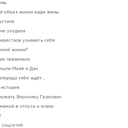
овь
ой образ жизни ради жены
устила
 не уходила
перестала узнавать себя
 моей жизни?
аю правильно
ишли Майя и Дан
переди тебя ждёт...
 история
держать Веронику Гракович
мамой в отпуск к морю
!
 соцсетей