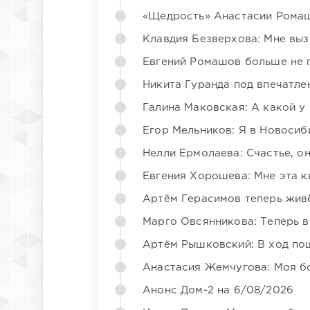
«Щедрость» Анастасии Ромаш
Клавдия Безверхова: Мне вы
Евгений Ромашов больше не 
Никита Гуранда под впечатле
Галина Маковская: А какой у
Егор Мельников: Я в Новосиб
Нелли Ермолаева: Счастье, о
Евгения Хорошева: Мне эта к
Артём Герасимов теперь жив
Марго Овсянникова: Теперь в
Артём Рышковский: В ход по
Анастасия Жемчугова: Моя б
Анонс Дом-2 на 6/08/2026