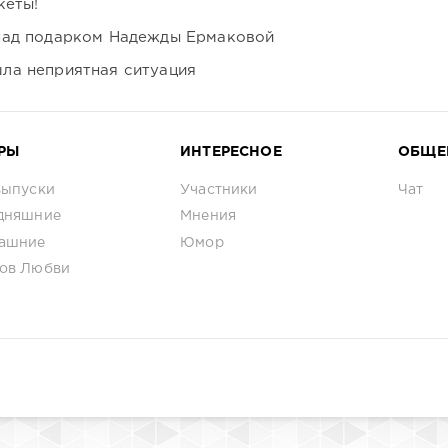
кеты!
над подарком Надежды Ермаковой
ла неприятная ситуация
РЫ
ИНТЕРЕСНОЕ
ОБЩЕ
выпуски
Участники
Чат
дняшние
Мнения
ашние
Юмор
ов Любви