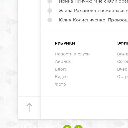
Ирина Пинчук: Мне сняли бре
Элина Рахимова посмеялась 
Юлия Колисниченко: Произош
РУБРИКИ
ЭФИ
Новости и слухи
Все 
Анонсы
Сего
Блоги
Вчер
Видео
Остр
Фото