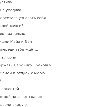
устила
 не уходила
перестала узнавать себя
 моей жизни?
аю правильно
ишли Майя и Дан
переди тебя ждёт...
 история
держать Веронику Гракович
мамой в отпуск к морю
!
 соцсетей
овой не знает границ
зывали скорую