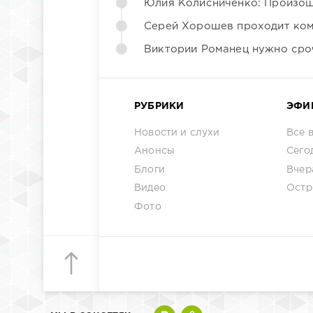
Юлия Колисниченко: Произош
Серей Хорошев проходит ком
Виктории Романец нужно сро
РУБРИКИ
ЭФИ
Новости и слухи
Все 
Анонсы
Сего
Блоги
Вчер
Видео
Остр
Фото