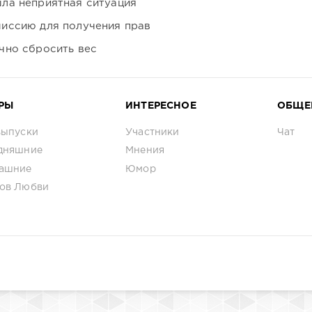
ла неприятная ситуация
иссию для получения прав
чно сбросить вес
РЫ
ИНТЕРЕСНОЕ
ОБЩЕ
выпуски
Участники
Чат
дняшние
Мнения
ашние
Юмор
ов Любви