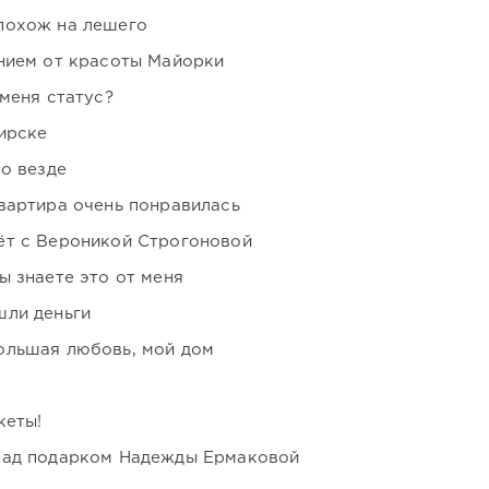
похож на лешего
нием от красоты Майорки
 меня статус?
ирске
но везде
вартира очень понравилась
ёт с Вероникой Строгоновой
ы знаете это от меня
шли деньги
ольшая любовь, мой дом
кеты!
над подарком Надежды Ермаковой