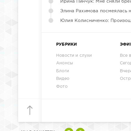
Ирина Пинчук: Мне сняли бре
Элина Рахимова посмеялась 
Юлия Колисниченко: Произош
РУБРИКИ
ЭФИ
Новости и слухи
Все 
Анонсы
Сего
Блоги
Вчер
Видео
Остр
Фото