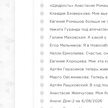
«Щедрость» Анастасии Ромаш
Клавдия Безверхова: Мне вы
Евгений Ромашов больше не 
Никита Гуранда под впечатле
Галина Маковская: А какой у
Егор Мельников: Я в Новосиб
Нелли Ермолаева: Счастье, о
Евгения Хорошева: Мне эта к
Артём Герасимов теперь жив
Марго Овсянникова: Теперь в
Артём Рышковский: В ход по
Анастасия Жемчугова: Моя б
Анонс Дом-2 на 6/08/2026