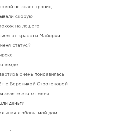
овой не знает границ
зывали скорую
похож на лешего
нием от красоты Майорки
 меня статус?
ирске
но везде
вартира очень понравилась
ёт с Вероникой Строгоновой
ы знаете это от меня
шли деньги
ольшая любовь, мой дом