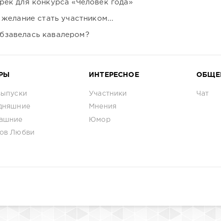
рек для конкурса «Человек года»
 желание стать участником...
бзавелась кавалером?
РЫ
ИНТЕРЕСНОЕ
ОБЩЕ
выпуски
Участники
Чат
дняшние
Мнения
ашние
Юмор
ов Любви