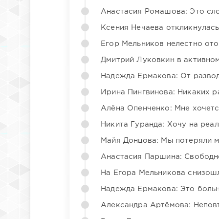
Анастасия Ромашова: Это сл
Ксения Нечаева откликнулас
Егор Мельников нелестно от
Дмитрий Луковкин в активно
Надежда Ермакова: От развода
Ирина Пингвинова: Никаких р
Алёна Опенченко: Мне хочетс
Никита Гуранда: Хочу на реа
Майя Донцова: Мы потеряли 
Анастасия Паршина: Свободн
На Егора Мельникова снизош
Надежда Ермакова: Это больн
Александра Артёмова: Непов