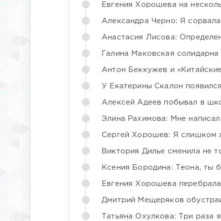
Евгения Хорошева на несколь
Александра Черно: Я сорвала
Анастасия Лисова: Определен
Галина Маковская солидарна
Антон Беккужев и «Китайские
У Екатерины Скалон появилс
Алексей Адеев побывал в шк
Элина Рахимова: Мне написал
Сергей Хорошев: Я слишком 
Виктория Дилье сменила не то
Ксения Бородина: Теона, ты 
Евгения Хорошева перебрала
Дмитрий Мещеряков обустраи
Татьяна Охулкова: Три раза 