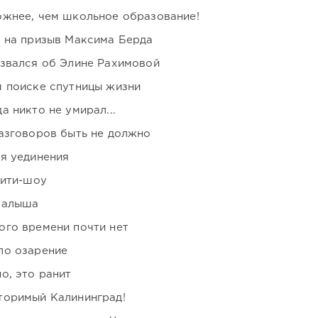
ожнее, чем школьное образование!
ь на призыв Максима Берда
озвался об Элине Рахимовой
м поиске спутницы жизни
 никто не умирал...
азговоров быть не должно
я уединения
лити-шоу
малыша
ого времени почти нет
ло озарение
о, это ранит
торимый Калининград!