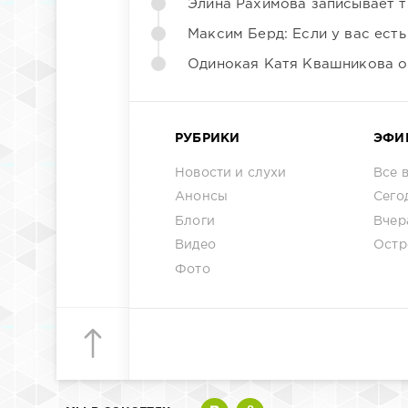
Элина Рахимова записывает т
Максим Берд: Если у вас есть
Одинокая Катя Квашникова о
РУБРИКИ
ЭФИ
Новости и слухи
Все 
Анонсы
Сего
Блоги
Вчер
Видео
Остр
Фото