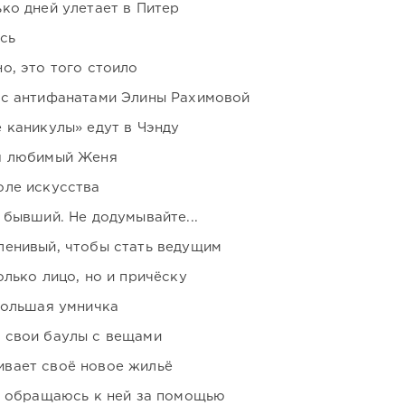
ко дней улетает в Питер
сь
о, это того стоило
 с антифанатами Элины Рахимовой
 каникулы» едут в Чэнду
я любимый Женя
оле искусства
 бывший. Не додумывайте...
ленивый, чтобы стать ведущим
лько лицо, но и причёску
большая умничка
 свои баулы с вещами
вает своё новое жильё
я обращаюсь к ней за помощью