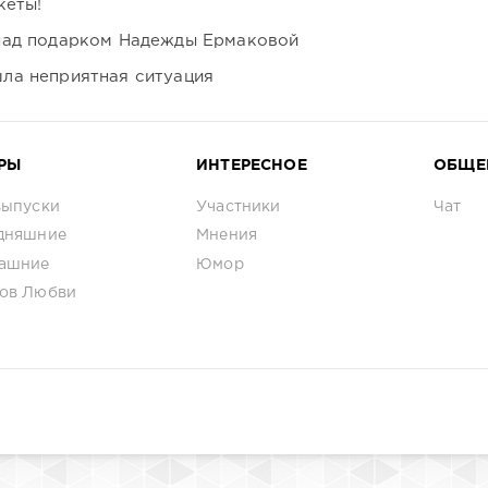
кеты!
над подарком Надежды Ермаковой
ла неприятная ситуация
РЫ
ИНТЕРЕСНОЕ
ОБЩЕ
выпуски
Участники
Чат
дняшние
Мнения
ашние
Юмор
ов Любви