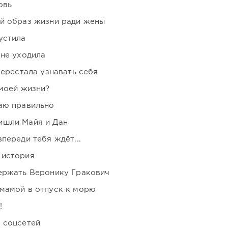
овь
ой образ жизни ради жены
устила
 не уходила
перестала узнавать себя
 моей жизни?
аю правильно
ишли Майя и Дан
переди тебя ждёт...
 история
держать Веронику Гракович
мамой в отпуск к морю
!
 соцсетей