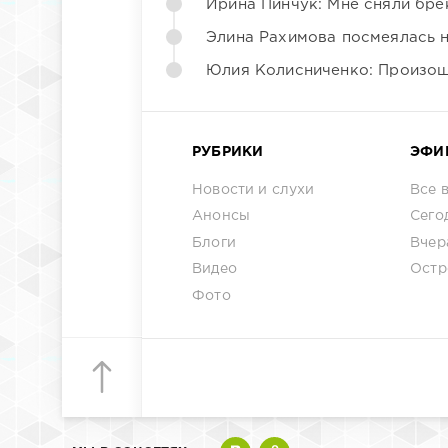
Ирина Пинчук: Мне сняли бре
Элина Рахимова посмеялась 
Юлия Колисниченко: Произош
РУБРИКИ
ЭФИ
Новости и слухи
Все 
Анонсы
Сего
Блоги
Вчер
Видео
Остр
Фото