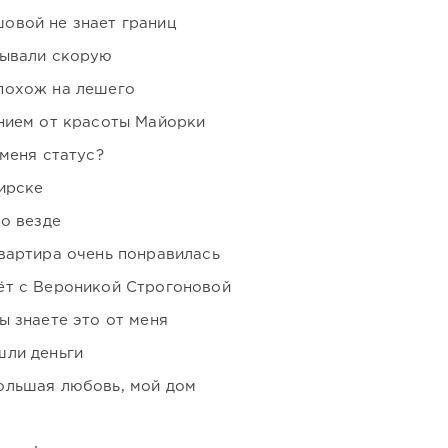
овой не знает границ
зывали скорую
похож на лешего
нием от красоты Майорки
 меня статус?
ирске
но везде
вартира очень понравилась
ёт с Вероникой Строгоновой
ы знаете это от меня
шли деньги
ольшая любовь, мой дом