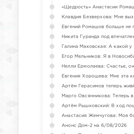
«Щедрость» Анастасии Ромаш
Клавдия Безверхова: Мне вы
Евгений Ромашов больше не 
Никита Гуранда под впечатле
Галина Маковская: А какой у
Егор Мельников: Я в Новосиб
Нелли Ермолаева: Счастье, о
Евгения Хорошева: Мне эта к
Артём Герасимов теперь жив
Марго Овсянникова: Теперь в
Артём Рышковский: В ход по
Анастасия Жемчугова: Моя б
Анонс Дом-2 на 6/08/2026