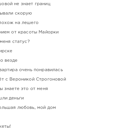
овой не знает границ
зывали скорую
похож на лешего
нием от красоты Майорки
 меня статус?
ирске
но везде
вартира очень понравилась
ёт с Вероникой Строгоновой
ы знаете это от меня
шли деньги
ольшая любовь, мой дом
кеты!