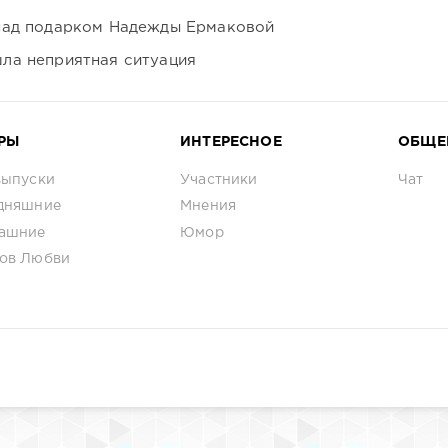
над подарком Надежды Ермаковой
ла неприятная ситуация
РЫ
ИНТЕРЕСНОЕ
ОБЩЕ
выпуски
Участники
Чат
дняшние
Мнения
ашние
Юмор
ов Любви