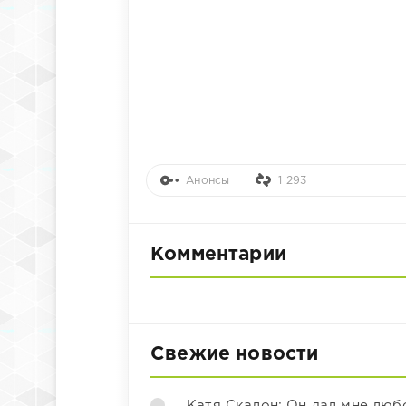
Анонсы
1 293
Комментарии
Свежие новости
Катя Скалон: Он дал мне люб