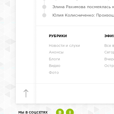
Элина Рахимова посмеялась 
Юлия Колисниченко: Произош
РУБРИКИ
ЭФИ
Новости и слухи
Все 
Анонсы
Сего
Блоги
Вчер
Видео
Остр
Фото
МЫ В СОЦСЕТЯХ