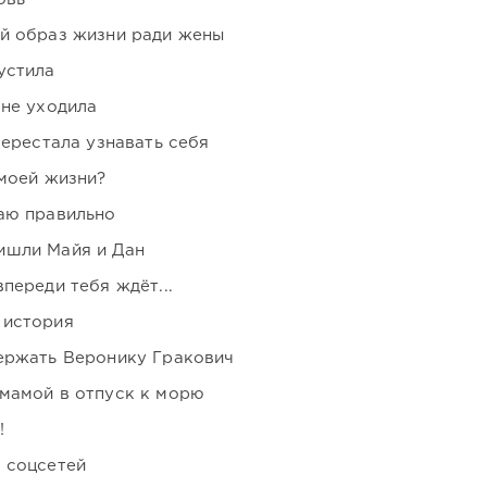
ой образ жизни ради жены
устила
 не уходила
перестала узнавать себя
 моей жизни?
аю правильно
ишли Майя и Дан
переди тебя ждёт...
 история
держать Веронику Гракович
мамой в отпуск к морю
!
 соцсетей