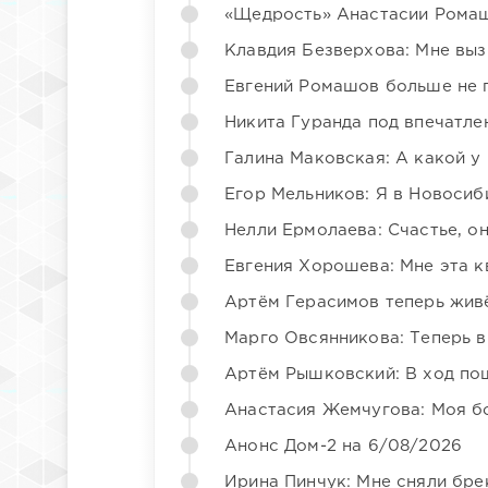
«Щедрость» Анастасии Ромаш
Клавдия Безверхова: Мне вы
Евгений Ромашов больше не 
Никита Гуранда под впечатле
Галина Маковская: А какой у
Егор Мельников: Я в Новосиб
Нелли Ермолаева: Счастье, о
Евгения Хорошева: Мне эта к
Артём Герасимов теперь жив
Марго Овсянникова: Теперь в
Артём Рышковский: В ход по
Анастасия Жемчугова: Моя б
Анонс Дом-2 на 6/08/2026
Ирина Пинчук: Мне сняли бре