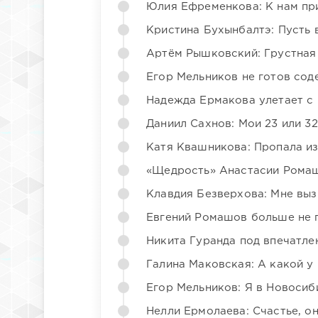
Юлия Ефременкова: К нам пр
Кристина Бухынбалтэ: Пусть в
Артём Рышковский: Грустная
Егор Мельников не готов со
Надежда Ермакова улетает с 
Даниил Сахнов: Мои 23 или 32
Катя Квашникова: Пропала из
«Щедрость» Анастасии Ромаш
Клавдия Безверхова: Мне вы
Евгений Ромашов больше не 
Никита Гуранда под впечатле
Галина Маковская: А какой у
Егор Мельников: Я в Новосиб
Нелли Ермолаева: Счастье, о