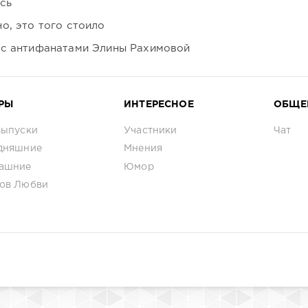
сь
о, это того стоило
 с антифанатами Элины Рахимовой
РЫ
ИНТЕРЕСНОЕ
ОБЩЕ
выпуски
Участники
Чат
дняшние
Мнения
ашние
Юмор
ов Любви