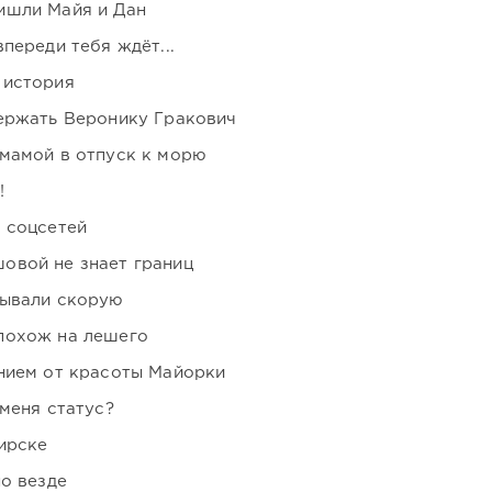
ишли Майя и Дан
переди тебя ждёт...
 история
держать Веронику Гракович
мамой в отпуск к морю
!
 соцсетей
овой не знает границ
зывали скорую
похож на лешего
нием от красоты Майорки
 меня статус?
ирске
но везде