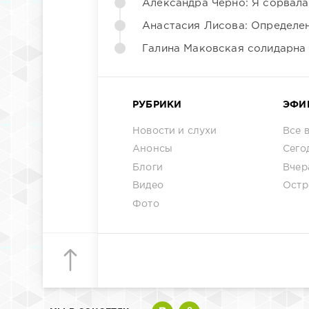
Александра Черно: Я сорвала
Анастасия Лисова: Определен
Галина Маковская солидарна
РУБРИКИ
ЭФИ
Новости и слухи
Все 
Анонсы
Сего
Блоги
Вчер
Видео
Остр
Фото