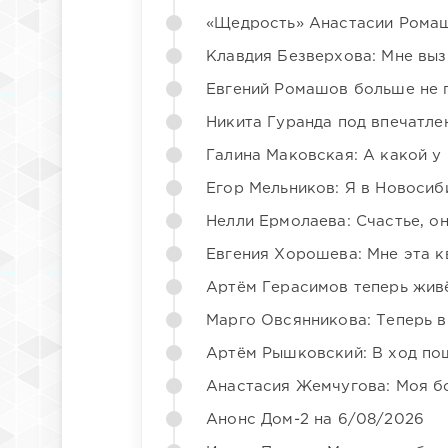
«Щедрость» Анастасии Ромаш
Клавдия Безверхова: Мне вы
Евгений Ромашов больше не 
Никита Гуранда под впечатле
Галина Маковская: А какой у
Егор Мельников: Я в Новосиб
Нелли Ермолаева: Счастье, о
Евгения Хорошева: Мне эта к
Артём Герасимов теперь жив
Марго Овсянникова: Теперь в
Артём Рышковский: В ход по
Анастасия Жемчугова: Моя б
Анонс Дом-2 на 6/08/2026