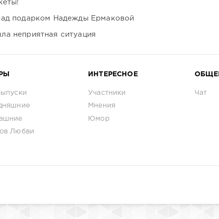
кеты!
над подарком Надежды Ермаковой
ла неприятная ситуация
РЫ
ИНТЕРЕСНОЕ
ОБЩЕ
выпуски
Участники
Чат
дняшние
Мнения
ашние
Юмор
ов Любви