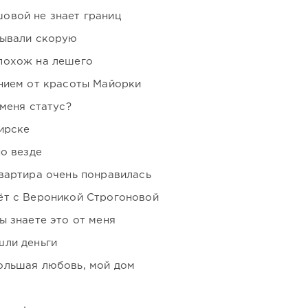
овой не знает границ
зывали скорую
похож на лешего
нием от красоты Майорки
 меня статус?
ирске
но везде
вартира очень понравилась
ёт с Вероникой Строгоновой
ы знаете это от меня
шли деньги
ольшая любовь, мой дом