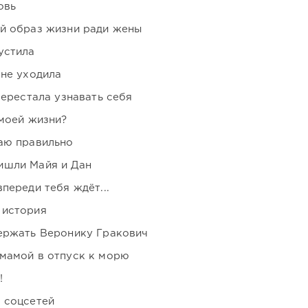
овь
ой образ жизни ради жены
устила
 не уходила
перестала узнавать себя
 моей жизни?
аю правильно
ишли Майя и Дан
переди тебя ждёт...
 история
держать Веронику Гракович
мамой в отпуск к морю
!
 соцсетей