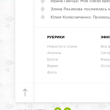
Ирина Пинчук: Мне сняли бре
Элина Рахимова посмеялась 
Юлия Колисниченко: Произош
РУБРИКИ
ЭФИ
Новости и слухи
Все 
Анонсы
Сего
Блоги
Вчер
Видео
Остр
Фото