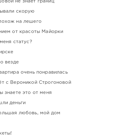
овой не знает границ
зывали скорую
похож на лешего
нием от красоты Майорки
 меня статус?
ирске
но везде
вартира очень понравилась
ёт с Вероникой Строгоновой
ы знаете это от меня
шли деньги
ольшая любовь, мой дом
кеты!