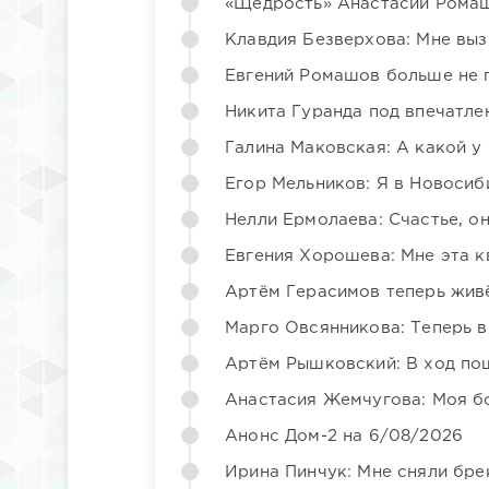
«Щедрость» Анастасии Ромаш
Клавдия Безверхова: Мне вы
Евгений Ромашов больше не 
Никита Гуранда под впечатле
Галина Маковская: А какой у
Егор Мельников: Я в Новосиб
Нелли Ермолаева: Счастье, о
Евгения Хорошева: Мне эта к
Артём Герасимов теперь жив
Марго Овсянникова: Теперь в
Артём Рышковский: В ход по
Анастасия Жемчугова: Моя б
Анонс Дом-2 на 6/08/2026
Ирина Пинчук: Мне сняли бре