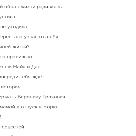
ой образ жизни ради жены
устила
 не уходила
перестала узнавать себя
 моей жизни?
аю правильно
ишли Майя и Дан
переди тебя ждёт...
 история
держать Веронику Гракович
мамой в отпуск к морю
!
 соцсетей