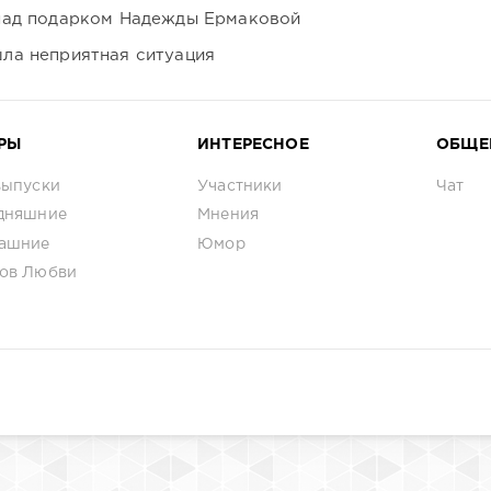
над подарком Надежды Ермаковой
ла неприятная ситуация
РЫ
ИНТЕРЕСНОЕ
ОБЩЕ
выпуски
Участники
Чат
дняшние
Мнения
ашние
Юмор
ов Любви