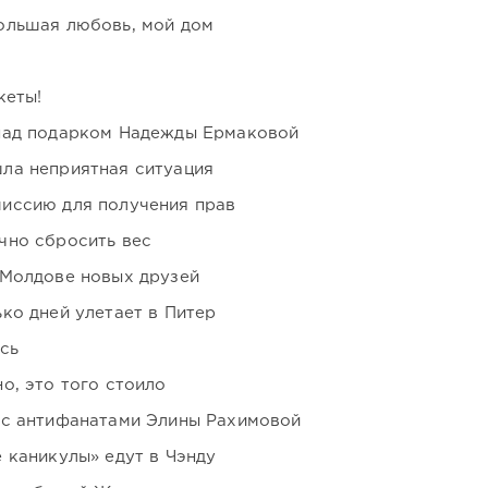
ольшая любовь, мой дом
кеты!
над подарком Надежды Ермаковой
ла неприятная ситуация
иссию для получения прав
чно сбросить вес
 Молдове новых друзей
ко дней улетает в Питер
сь
о, это того стоило
 с антифанатами Элины Рахимовой
 каникулы» едут в Чэнду