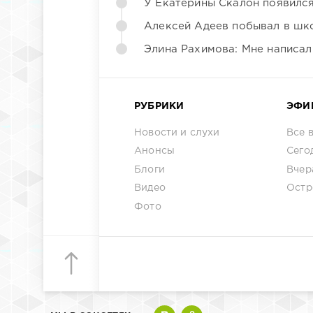
У Екатерины Скалон появилс
Алексей Адеев побывал в шк
Элина Рахимова: Мне написал
РУБРИКИ
ЭФИ
Новости и слухи
Все 
Анонсы
Сего
Блоги
Вчер
Видео
Остр
Фото