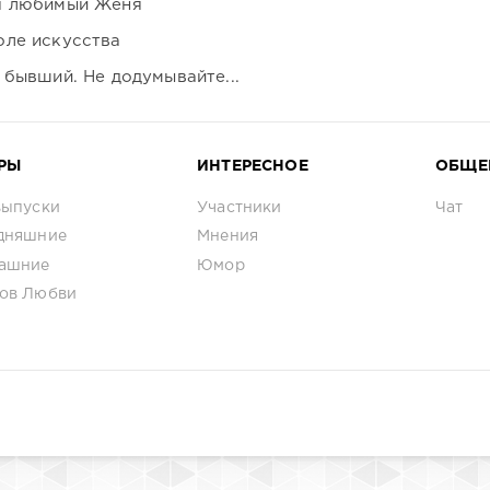
я любимый Женя
оле искусства
 бывший. Не додумывайте...
РЫ
ИНТЕРЕСНОЕ
ОБЩЕ
выпуски
Участники
Чат
дняшние
Мнения
ашние
Юмор
ов Любви